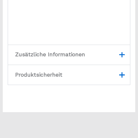
Zusätzliche Informationen
Produktsicherheit
B=100mm x
S=100mm
T=180mm,
B=100mm x
S=100mm T=80mm,
B=100mm x
S=180mm
T=100mm,