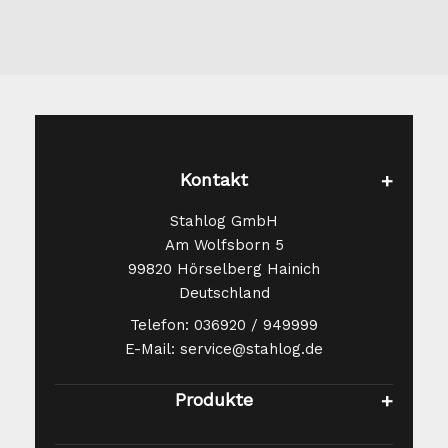
B=100mm x
S=200mm
T=140mm,
B=110mm x
S=80mm T=100mm,
B=140mm x
S=80mm T=80mm,
Kontakt
B=140mm x
S=90mm T=90mm,
Stahlog GmbH
B=145mm x
Am Wolfsborn 5
S=120mm T=60mm,
99820 Hörselberg Hainich
B=145mm x
Deutschland
S=145mm T=90mm,
Telefon: 036920 / 949999
B=145mm x
E-Mail: service@stahlog.de
S=240mm
T=60mm, B=150mm
Produkte
x S=100mm
T=80mm, B=150mm