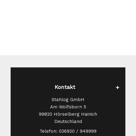
Kontakt
Stahlog GmbH
Am Wolfsborn 5
99820 Hörselberg Hainich
Deutschland
Telefon: 036920 / 949999