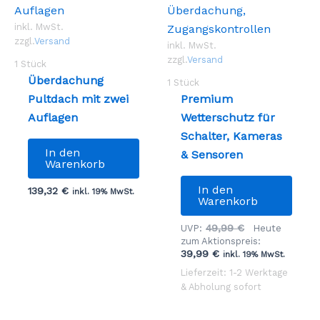
der
Produktseite
inkl. MwSt.
gewählt
zzgl.
Versand
inkl. MwSt.
werden
zzgl.
Versand
1
Stück
Überdachung
1
Stück
Pultdach mit zwei
Premium
Auflagen
Wetterschutz für
Schalter, Kameras
In den
& Sensoren
Warenkorb
In den
139,32
€
inkl. 19% MwSt.
Warenkorb
Ursprüngliche
49,99
€
UVP:
Heute
Preis
zum Aktionspreis:
Aktueller
war:
39,99
€
inkl. 19% MwSt.
Preis
49,99 €
Lieferzeit: 1-2 Werktage
ist:
& Abholung sofort
39,99 €.