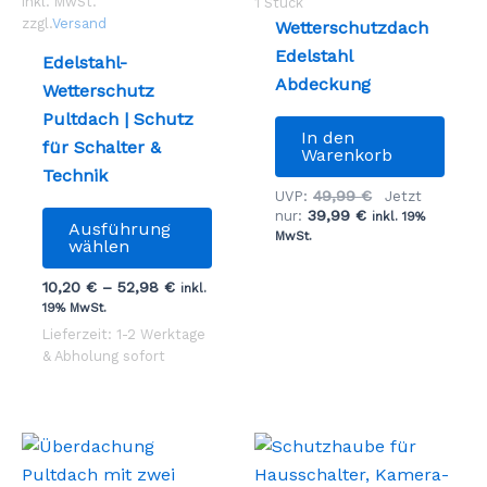
inkl. MwSt.
1
Stück
gewählt
werd
zzgl.
Versand
Wetterschutzdach
werden
Edelstahl
Edelstahl-
Abdeckung
Wetterschutz
Pultdach | Schutz
In den
für Schalter &
Warenkorb
Technik
Ursprüngliche
49,99
€
UVP:
Jetzt
Dieses
Aktueller
Preis
39,99
€
nur:
inkl. 19%
Ausführung
Preis
war:
MwSt.
Produkt
wählen
ist:
49,99 €
weist
39,99 €.
10,20
€
–
52,98
€
inkl.
mehrere
19% MwSt.
Varianten
Lieferzeit: 1-2 Werktage
auf.
& Abholung sofort
Die
Optionen
können
auf