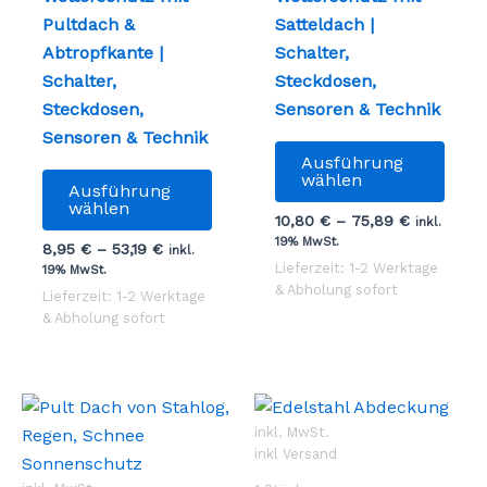
Pultdach &
Satteldach |
Abtropfkante |
Schalter,
Schalter,
Steckdosen,
Steckdosen,
Sensoren & Technik
Sensoren & Technik
Dies
Ausführung
Dieses
Prod
wählen
Ausführung
Produkt
weist
wählen
10,80
€
–
75,89
€
inkl.
weist
mehr
19% MwSt.
8,95
€
–
53,19
€
inkl.
mehrere
Vari
Lieferzeit: 1-2 Werktage
19% MwSt.
Varianten
auf.
& Abholung sofort
Lieferzeit: 1-2 Werktage
auf.
Die
& Abholung sofort
Die
Opti
Optionen
könn
können
auf
auf
der
inkl. MwSt.
der
Prod
inkl Versand
Produktseite
gewä