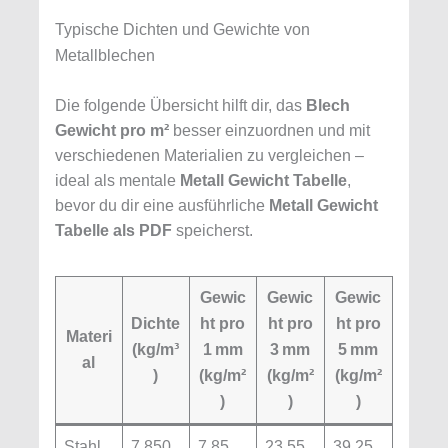
Typische Dichten und Gewichte von
Metallblechen
Die folgende Übersicht hilft dir, das
Blech
Gewicht pro m²
besser einzuordnen und mit
verschiedenen Materialien zu vergleichen –
ideal als mentale
Metall Gewicht Tabelle
,
bevor du dir eine ausführliche
Metall Gewicht
Tabelle als PDF
speicherst.
Gewic
Gewic
Gewic
Dichte
ht pro
ht pro
ht pro
Materi
(kg/m³
1 mm
3 mm
5 mm
al
)
(kg/m²
(kg/m²
(kg/m²
)
)
)
Stahl
7.850
7,85
23,55
39,25