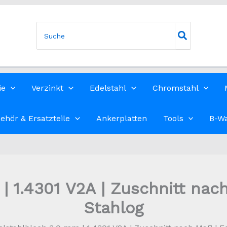
Search
for:
ie
Verzinkt
Edelstahl
Chromstahl
ehör & Ersatzteile
Ankerplatten
Tools
B-W
| 1.4301 V2A | Zuschnitt nach
Stahlog