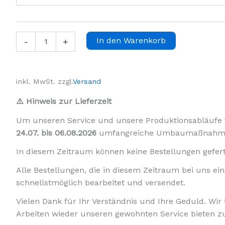
Edelstahlblech
In den Warenkorb
-
+
3,0
mm
|
1.4301
inkl. MwSt.
zzgl.
Versand
V2A
|
⚠️ Hinweis zur Lieferzeit
Zuschnitt
nach
Um unseren Service und unsere Produktionsabläufe f
Maß
24.07. bis 06.08.2026
umfangreiche Umbaumaßnahme
|
Edelstahl
In diesem Zeitraum können keine Bestellungen geferti
Shop
|
Alle Bestellungen, die in diesem Zeitraum bei uns e
Stahlog
schnellstmöglich bearbeitet und versendet.
Menge
Vielen Dank für Ihr Verständnis und Ihre Geduld. Wir
Arbeiten wieder unseren gewohnten Service bieten z