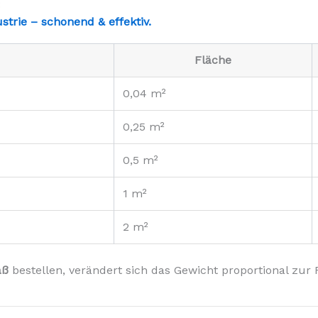
:
trie – schonend & effektiv.
Fläche
0,04 m²
0,25 m²
0,5 m²
1 m²
2 m²
aß
bestellen, verändert sich das Gewicht proportional zur 