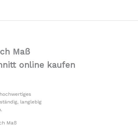
ach Maß
nitt online kaufen
 hochwertiges
ständig, langlebig
.
ach Maß