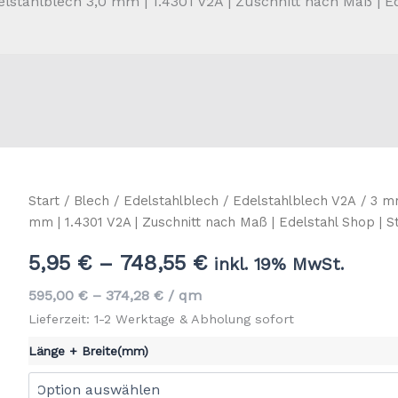
elstahlblech 3,0 mm | 1.4301 V2A | Zuschnitt nach Maß | Ed
Start
/
Blech
/
Edelstahlblech
/
Edelstahlblech V2A
/
3 m
mm | 1.4301 V2A | Zuschnitt nach Maß | Edelstahl Shop | S
5,95
€
–
748,55
€
inkl. 19% MwSt.
595,00
€
–
374,28
€
/
qm
Lieferzeit: 1-2 Werktage & Abholung sofort
Länge + Breite(mm)