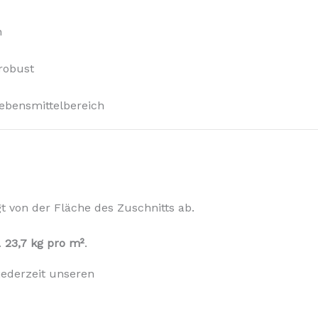
h
 robust
ebensmittelbereich
 von der Fläche des Zuschnitts ab.
.
23,7 kg pro m²
.
jederzeit unseren