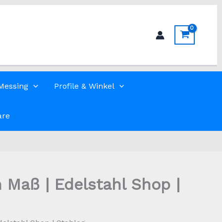
Messing
Profile & Winkel
are
 Maß | Edelstahl Shop |