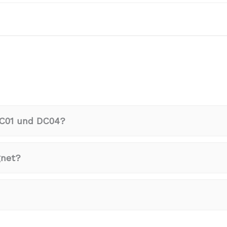
DC01 und DC04?
gnet?