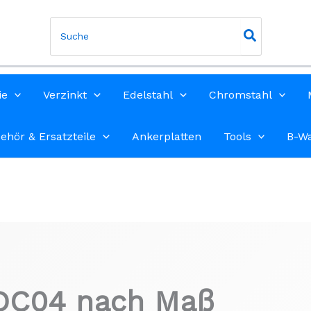
Search
for:
ie
Verzinkt
Edelstahl
Chromstahl
ehör & Ersatzteile
Ankerplatten
Tools
B-W
 DC04 nach Maß