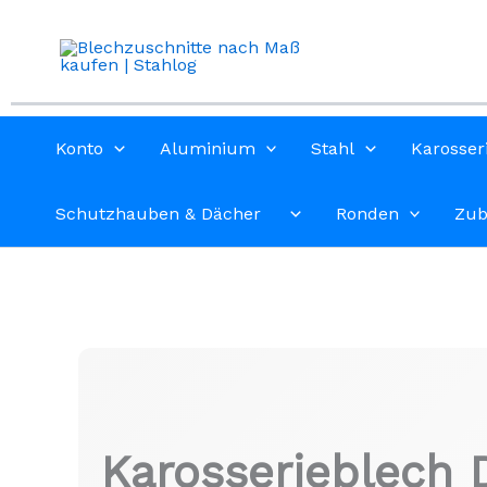
Zum
Inhalt
springen
Konto
Aluminium
Stahl
Karosser
Schutzhauben & Dächer
Ronden
Zub
Karosserieblech