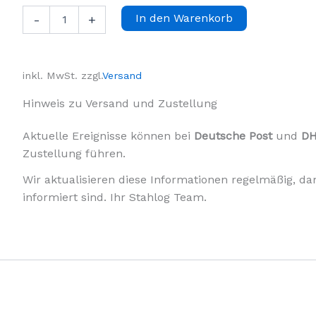
Aluminiumblech
In den Warenkorb
-
+
eloxiert
2 mm
|
Zuschnitt
inkl. MwSt.
zzgl.
Versand
nach
Maß
Hinweis zu Versand und Zustellung
|
Stahlog
Aktuelle Ereignisse können bei
Deutsche Post
und
D
Menge
Zustellung führen.
Wir aktualisieren diese Informationen regelmäßig, dam
informiert sind. Ihr Stahlog Team.