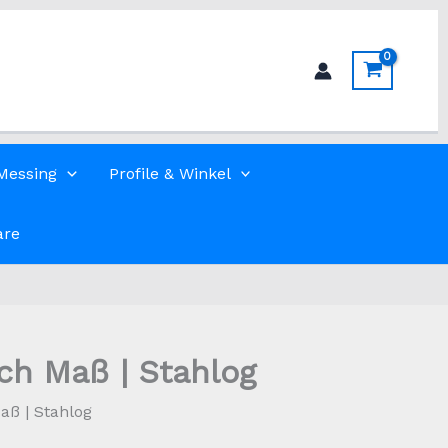
Messing
Profile & Winkel
are
ch Maß | Stahlog
aß | Stahlog