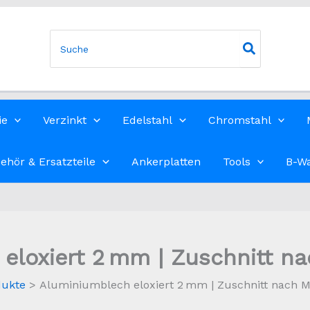
Search
for:
ie
Verzinkt
Edelstahl
Chromstahl
ehör & Ersatzteile
Ankerplatten
Tools
B-W
eloxiert 2 mm | Zuschnitt na
dukte
Aluminiumblech eloxiert 2 mm | Zuschnitt nach M