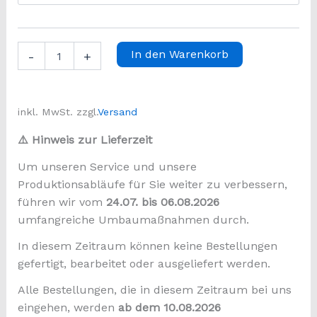
Edelstahlblech
In den Warenkorb
-
+
|
1,5
mm
|
inkl. MwSt.
zzgl.
Versand
V4A
1.4571
⚠️ Hinweis zur Lieferzeit
|
Blech
Um unseren Service und unsere
nach
Produktionsabläufe für Sie weiter zu verbessern,
Maß
führen wir vom
24.07. bis 06.08.2026
|
V4A
umfangreiche Umbaumaßnahmen durch.
Blech
In diesem Zeitraum können keine Bestellungen
Shop
|
gefertigt, bearbeitet oder ausgeliefert werden.
Stahlog
Menge
Alle Bestellungen, die in diesem Zeitraum bei uns
eingehen, werden
ab dem 10.08.2026