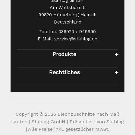
Stahlog GmbH
selbst
Am Wolfsborn 5
überprüfen und über deren Einsatz
99820 Hörselberg Hainich
eigenverantwortlich entscheiden. Wir
Deutschland
übernehmen keine
Haftung. Achtung es handelt sich um
Telefon: 036920 / 949999
E-Mail: service@stahlog.de
scharfkantige Gegenstände! Beim Entpacken
und bei der
Produkte
Verarbeitung sollten unbedingt
Schutzhandschuhe getragen werden, um
Verletzungen zu
Rechtliches
vermeiden. Wir übernehmen keine Haftung
für jegliche Verletzungen oder
Beschädigungen.
Copyright © 2026 Blechzuschnitte nach Maß
kaufen | Stahlog GmbH | Präsentiert von Stahlog
| Alle Preise inkl. gesetzlicher MwSt.