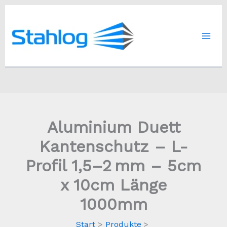
Zum
1,5–
Inhalt
2 mm
-
springen
5cm
x
10cm
Länge
1000mm
Menge
Aluminium Duett
Kantenschutz – L-
Profil 1,5–2 mm – 5cm
x 10cm Länge
1000mm
Start
Produkte