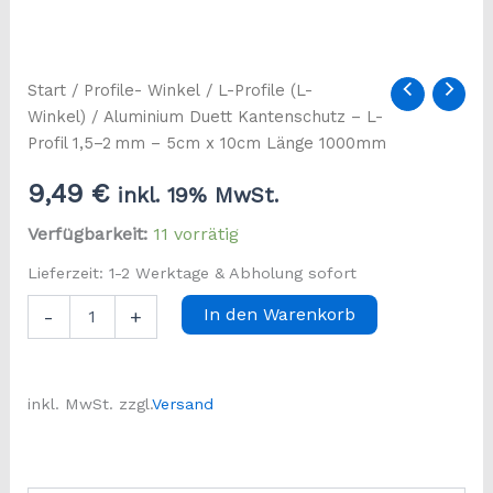
Start
/
Profile- Winkel
/
L-Profile (L-
Winkel)
/ Aluminium Duett Kantenschutz – L-
Profil 1,5–2 mm – 5cm x 10cm Länge 1000mm
9,49
€
inkl. 19% MwSt.
Verfügbarkeit:
11 vorrätig
Lieferzeit: 1-2 Werktage & Abholung sofort
Aluminium
In den Warenkorb
-
+
Duett
Kantenschutz
–
L-
inkl. MwSt.
zzgl.
Versand
Profil
1,5–
2 mm
-