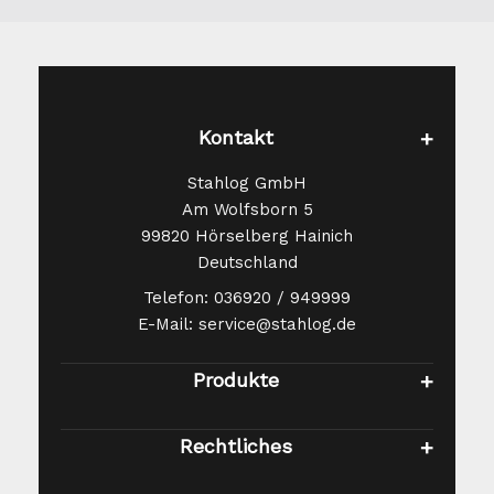
Hainich -
Webshop@stahlog.de
Sicherheitshinweise
Beim Entpacken und bei der
Verarbeitung sollten unbedingt
Kontakt
Schutzhandschuhe getragen
Stahlog GmbH
werden, um Verletzungen zu
Am Wolfsborn 5
vermeiden. Wir übernehmen keine
99820 Hörselberg Hainich
Haftung für jegliche Verletzungen
Deutschland
oder Beschädigungen.
Telefon: 036920 / 949999
E-Mail: service@stahlog.de
Produkte
Rechtliches