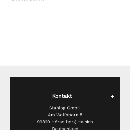
Die
Optionen
können
auf
der
Produktseite
gewählt
werden
Kontakt
Stahlog GmbH
Am Wolfsborn 5
99820 Hörselberg Hainich
Deutschland