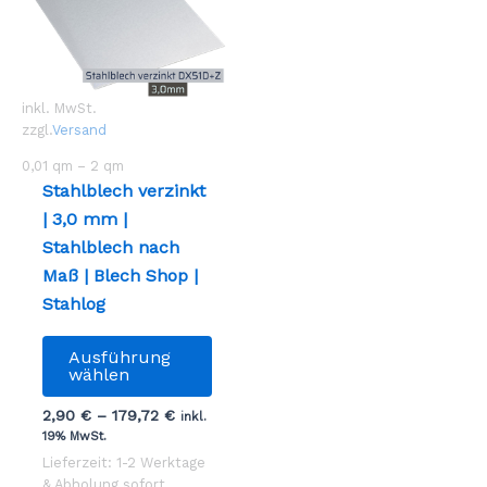
inkl. MwSt.
zzgl.
Versand
0,01
qm
– 2
qm
Stahlblech verzinkt
| 3,0 mm |
Stahlblech nach
Maß | Blech Shop |
Stahlog
Dieses
Ausführung
Produkt
wählen
weist
2,90
€
–
179,72
€
inkl.
mehrere
19% MwSt.
Varianten
Lieferzeit: 1-2 Werktage
auf.
& Abholung sofort