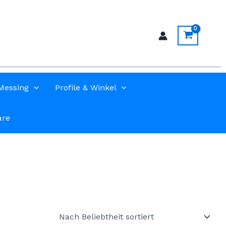
Messing
Profile & Winkel
are