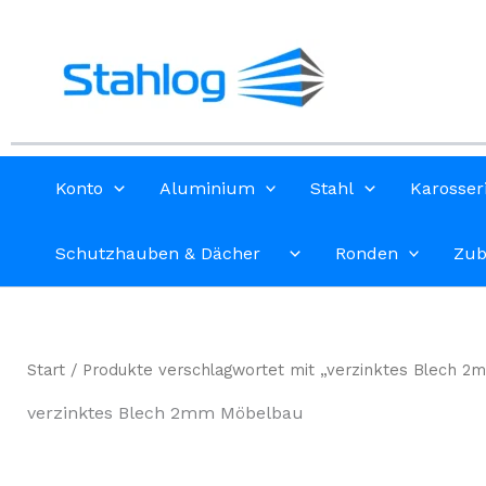
Zum
Inhalt
springen
Konto
Aluminium
Stahl
Karosser
Schutzhauben & Dächer
Ronden
Zub
Start
/ Produkte verschlagwortet mit „verzinktes Blech 
verzinktes Blech 2mm Möbelbau