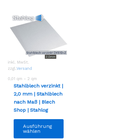
inkl. MwSt.
zzgl.
Versand
0,01
qm
– 2
qm
Stahlblech verzinkt |
2,0 mm | Stahlblech
nach Maß | Blech
Shop | Stahlog
Dieses
Ausführung
Produkt
wählen
weist