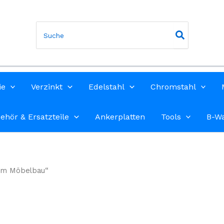
Search
for:
ie
Verzinkt
Edelstahl
Chromstahl
ehör & Ersatzteile
Ankerplatten
Tools
B-W
2mm Möbelbau“