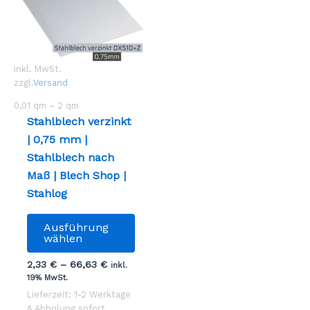
inkl. MwSt.
zzgl.
Versand
0,01
qm
– 2
qm
Stahlblech verzinkt
| 0,75 mm |
Stahlblech nach
Maß | Blech Shop |
Stahlog
Dieses
Ausführung
Produkt
wählen
weist
2,33
€
–
66,63
€
inkl.
mehrere
19% MwSt.
Varianten
Lieferzeit: 1-2 Werktage
auf.
& Abholung sofort