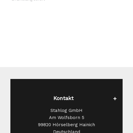
Die
Optionen
können
auf
der
Produktseite
gewählt
werden
Kontakt
Stahlog GmbH
Am Wolfsborn 5
99820 Hörselberg Hainich
Deutschland