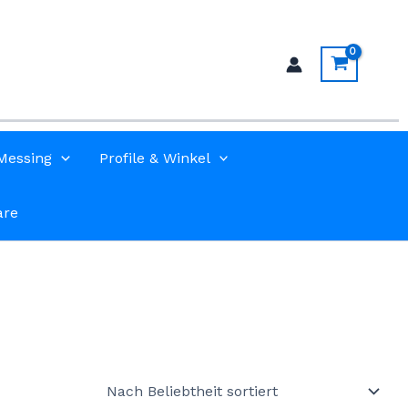
Messing
Profile & Winkel
are