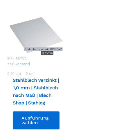
inkl. MwSt.
zzgl.
Versand
0,01
qm
– 2
qm
Stahlblech verzinkt |
1,0 mm | Stahlblech
nach Maß | Blech
Shop | Stahlog
Dieses
Ausführung
Produkt
wählen
weist