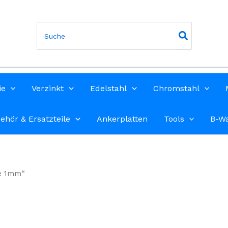
Search
for:
ie
Verzinkt
Edelstahl
Chromstahl
ehör & Ersatzteile
Ankerplatten
Tools
B-W
te 1mm“