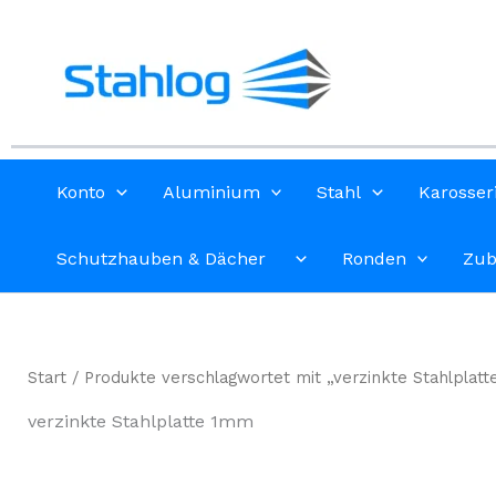
Zum
Inhalt
springen
Konto
Aluminium
Stahl
Karosser
Schutzhauben & Dächer
Ronden
Zub
Start
/ Produkte verschlagwortet mit „verzinkte Stahlplat
verzinkte Stahlplatte 1mm