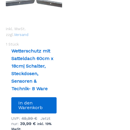
inkl. MwSt.
zzgl.
Versand
1
Stück
Wetterschutz mit
Satteldach 60cm x
18cm| Schalter,
Steckdosen,
Sensoren &
Technik- B Ware
In den
Warenkorb
Ursprünglicher
49,99
€
UVP:
Jetzt
Aktueller
Preis
39,99
€
nur:
inkl. 19%
Preis
war:
MwSt.