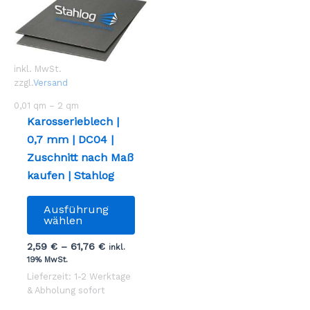
inkl. MwSt.
zzgl.
Versand
0,01
qm
– 2
qm
Karosserieblech |
0,7 mm | DC04 |
Zuschnitt nach Maß
kaufen | Stahlog
Dieses
Ausführung
Produkt
wählen
weist
2,59
€
–
61,76
€
inkl.
mehrere
19% MwSt.
Varianten
Lieferzeit: 1-2 Werktage
auf.
& Abholung sofort
Die