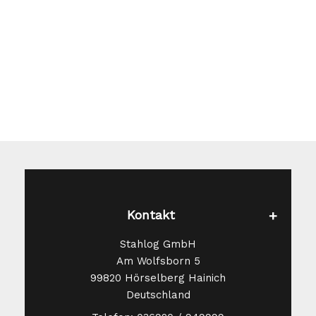
Optionen
können
auf
der
Produktseite
gewählt
werden
Kontakt
Stahlog GmbH
Am Wolfsborn 5
99820 Hörselberg Hainich
Deutschland