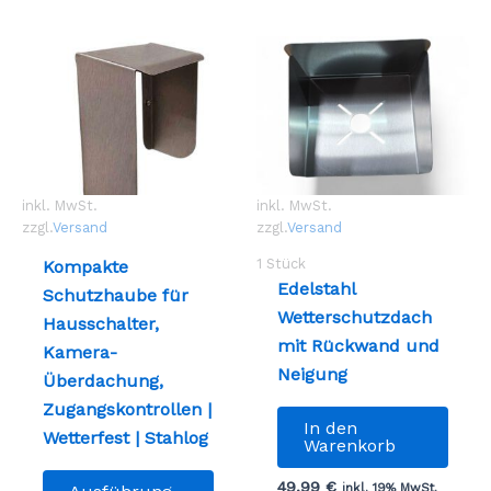
inkl. MwSt.
inkl. MwSt.
zzgl.
Versand
zzgl.
Versand
1
Stück
Kompakte
Edelstahl
Schutzhaube für
Wetterschutzdach
Hausschalter,
mit Rückwand und
Kamera-
Neigung
Überdachung,
Zugangskontrollen |
In den
Wetterfest | Stahlog
Warenkorb
Dieses
49,99
€
inkl. 19% MwSt.