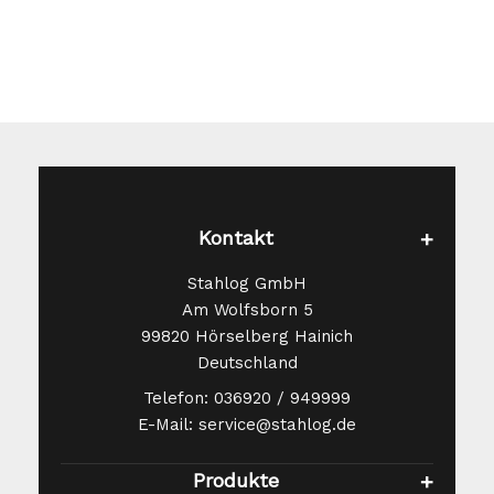
auf
au
der
de
Produktseite
Pr
gewählt
ge
werden
we
Kontakt
Stahlog GmbH
Am Wolfsborn 5
99820 Hörselberg Hainich
Deutschland
Telefon: 036920 / 949999
E-Mail: service@stahlog.de
Produkte