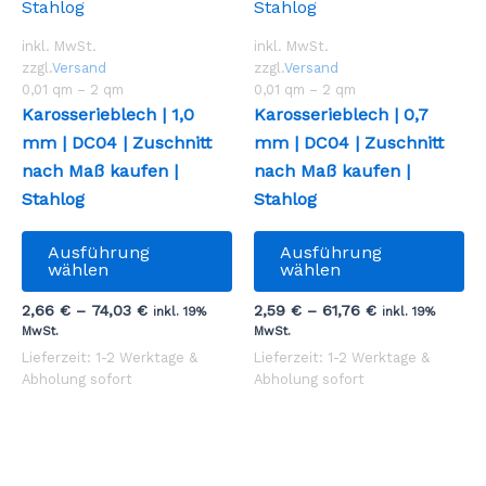
inkl. MwSt.
inkl. MwSt.
zzgl.
Versand
zzgl.
Versand
0,01
qm
– 2
qm
0,01
qm
– 2
qm
Karosserieblech | 1,0
Karosserieblech | 0,7
mm | DC04 | Zuschnitt
mm | DC04 | Zuschnitt
nach Maß kaufen |
nach Maß kaufen |
Stahlog
Stahlog
Dieses
Di
Ausführung
Ausführung
Produkt
Pr
wählen
wählen
weist
we
2,66
€
–
74,03
€
2,59
€
–
61,76
€
inkl. 19%
inkl. 19%
mehrere
me
MwSt.
MwSt.
Varianten
Va
Lieferzeit: 1-2 Werktage &
Lieferzeit: 1-2 Werktage &
auf.
au
Abholung sofort
Abholung sofort
Die
Di
Optionen
Op
können
kö