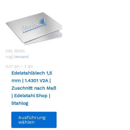
inkl. MwSt.
zzgl.
Versand
0,01
qm
– 2
qm
Edelstahlblech 1,5
mm | 1.4301 V2A |
Zuschnitt nach Maß
| Edelstahl Shop |
Stahlog
Dieses
Ausführung
Produkt
wählen
weist