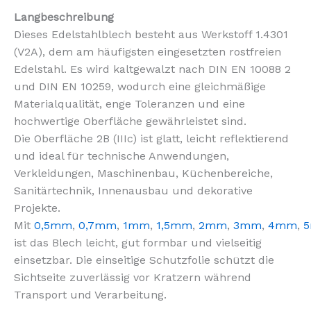
Langbeschreibung
Dieses Edelstahlblech besteht aus Werkstoff 1.4301
(V2A), dem am häufigsten eingesetzten rostfreien
Edelstahl. Es wird kaltgewalzt nach DIN EN 10088 2
und DIN EN 10259, wodurch eine gleichmäßige
Materialqualität, enge Toleranzen und eine
hochwertige Oberfläche gewährleistet sind.
Die Oberfläche 2B (IIIc) ist glatt, leicht reflektierend
und ideal für technische Anwendungen,
Verkleidungen, Maschinenbau, Küchenbereiche,
Sanitärtechnik, Innenausbau und dekorative
Projekte.
Mit
0,5mm
,
0,7mm
,
1mm
,
1,5mm
,
2mm
,
3mm
,
4mm
,
ist das Blech leicht, gut formbar und vielseitig
einsetzbar. Die einseitige Schutzfolie schützt die
Sichtseite zuverlässig vor Kratzern während
Transport und Verarbeitung.