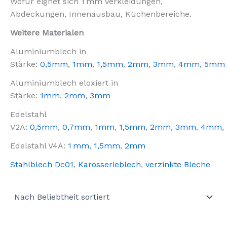
Wofür eignet sich 1 mm Verkleidungen,
Abdeckungen, Innenausbau, Küchenbereiche.
Weitere Materialen
Aluminiumblech in
Stärke:
0,5mm
,
1mm
,
1,5mm
,
2mm
,
3mm
,
4mm
,
5mm
Aluminiumblech eloxiert in
Stärke:
1mm
,
2mm
,
3mm
Edelstahl
V2A:
0,5mm
,
0,7mm
,
1mm
,
1,5mm
,
2mm
,
3mm
,
4mm
,
Edelstahl V4A:
1 mm
,
1,5mm
,
2mm
Stahlblech Dc01
,
Karosserieblech
,
verzinkte Bleche