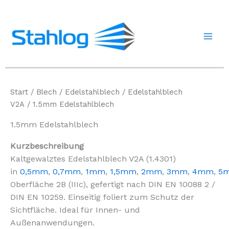
Zum
Inhalt
springen
Start
/
Blech
/
Edelstahlblech
/
Edelstahlblech
V2A
/ 1.5mm Edelstahlblech
1.5mm Edelstahlblech
Kurzbeschreibung
Kaltgewalztes Edelstahlblech V2A (1.4301)
in
0,5mm
,
0,7mm
,
1mm
,
1,5mm
,
2mm
,
3mm
,
4mm
,
5
Oberfläche 2B (IIIc), gefertigt nach DIN EN 10088 2 /
DIN EN 10259. Einseitig foliert zum Schutz der
Sichtfläche. Ideal für Innen- und
Außenanwendungen.