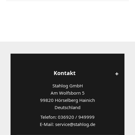
Kontakt
Stahlog GmbH
Am Wolfsborn 5
99820 Hörselberg Hainich
Deutschland
Telefon: 036920 / 949999
E-Mail: service@stahlog.de