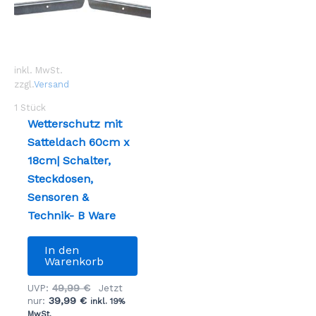
inkl. MwSt.
zzgl.
Versand
1
Stück
Wetterschutz mit
Satteldach 60cm x
18cm| Schalter,
Steckdosen,
Sensoren &
Technik- B Ware
In den
Warenkorb
Ursprünglicher
49,99
€
UVP:
Jetzt
Aktueller
Preis
39,99
€
nur:
inkl. 19%
Preis
war:
MwSt.