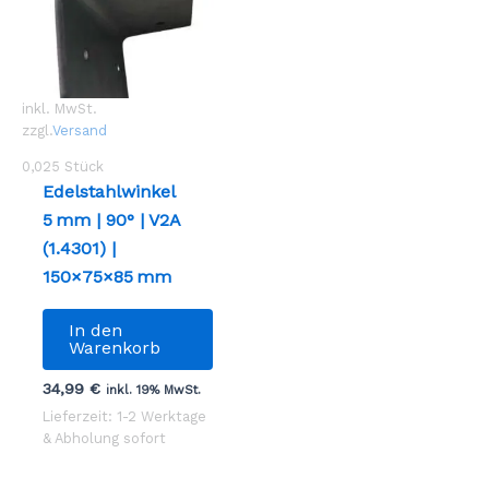
inkl. MwSt.
zzgl.
Versand
0,025
Stück
Edelstahlwinkel
5 mm | 90° | V2A
(1.4301) |
150×75×85 mm
In den
Warenkorb
34,99
€
inkl. 19% MwSt.
Lieferzeit: 1-2 Werktage
& Abholung sofort