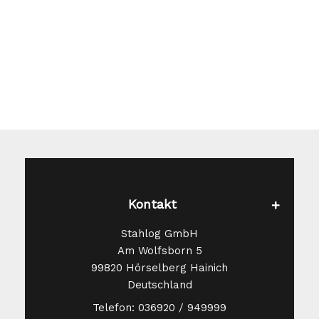
Kontakt
Stahlog GmbH
Am Wolfsborn 5
99820 Hörselberg Hainich
Deutschland
Telefon: 036920 / 949999