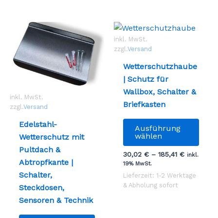
inkl. MwSt.
zzgl.
Versand
Wetterschutzhaube
| Schutz für
Wallbox, Schalter &
inkl. MwSt.
Briefkasten
zzgl.
Versand
Dies
Edelstahl-
Ausführung
Prod
wählen
Wetterschutz mit
weist
Pultdach &
30,02
€
–
185,41
€
inkl.
mehr
Abtropfkante |
19% MwSt.
Vari
Schalter,
Lieferzeit: 1-2 Werktage
auf.
& Abholung sofort
Steckdosen,
Die
Sensoren & Technik
Opti
Dieses