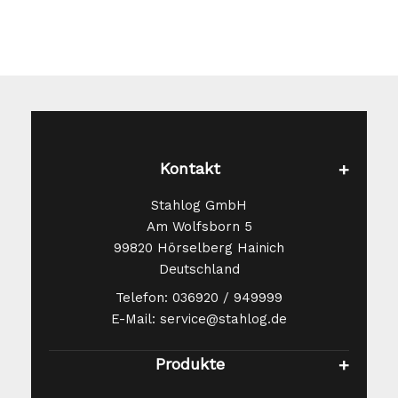
Produktseite
gewählt
werden
Kontakt
Stahlog GmbH
Am Wolfsborn 5
99820 Hörselberg Hainich
Deutschland
Telefon: 036920 / 949999
E-Mail: service@stahlog.de
Produkte