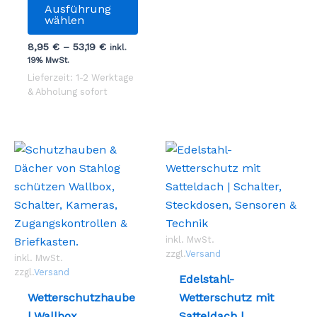
könn
Ausführung
Produkt
wählen
auf
weist
der
8,95
€
–
53,19
€
inkl.
mehrere
Prod
19% MwSt.
Varianten
gewä
Lieferzeit: 1-2 Werktage
auf.
& Abholung sofort
werd
Die
Optionen
können
auf
der
Produktseite
gewählt
werden
inkl. MwSt.
zzgl.
Versand
inkl. MwSt.
zzgl.
Versand
Edelstahl-
Wetterschutzhaube
Wetterschutz mit
| Wallbox,
Satteldach |