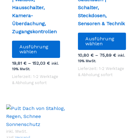
Hausschalter,
Schalter,
Kamera-
Steckdosen,
Überdachung,
Sensoren & Technik
Zugangskontrollen
Dies
Ausführung
Dieses
Prod
wählen
Ausführung
Produkt
weist
wählen
10,80
€
–
75,89
€
inkl.
weist
mehr
19% MwSt.
19,81
€
–
152,03
€
inkl.
mehrere
Vari
Lieferzeit: 1-2 Werktage
19% MwSt.
Varianten
auf.
& Abholung sofort
Lieferzeit: 1-2 Werktage
auf.
Die
& Abholung sofort
Die
Opti
Optionen
könn
können
auf
auf
der
der
Prod
Produktseite
gewä
inkl. MwSt.
gewählt
werd
zzgl.
Versand