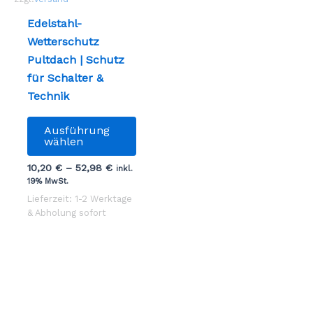
werden
Edelstahl-
Wetterschutz
Pultdach | Schutz
für Schalter &
Technik
Dieses
Ausführung
Produkt
wählen
weist
10,20
€
–
52,98
€
inkl.
mehrere
19% MwSt.
Varianten
Lieferzeit: 1-2 Werktage
auf.
& Abholung sofort
Die
Optionen
können
auf
der