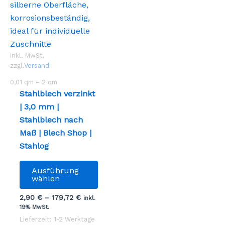
inkl. MwSt.
zzgl.
Versand
0,01
qm
– 2
qm
Stahlblech verzinkt
| 3,0 mm |
Stahlblech nach
Maß | Blech Shop |
Stahlog
Dieses
Ausführung
Produkt
wählen
weist
2,90
€
–
179,72
€
inkl.
mehrere
19% MwSt.
Varianten
Lieferzeit: 1-2 Werktage