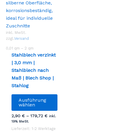
inkl. MwSt.
zzgl.
Versand
0,01
qm
– 2
qm
Stahlblech verzinkt
| 3,0 mm |
Stahlblech nach
Maß | Blech Shop |
Stahlog
Dieses
Ausführung
Produkt
wählen
weist
2,90
€
–
179,72
€
inkl.
mehrere
19% MwSt.
Varianten
Lieferzeit: 1-2 Werktage