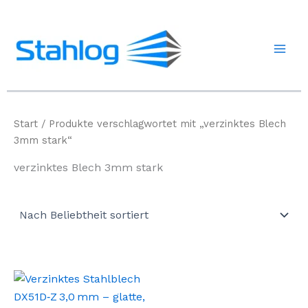
Zum
Inhalt
springen
Start
/ Produkte verschlagwortet mit „verzinktes Blech
3mm stark“
verzinktes Blech 3mm stark