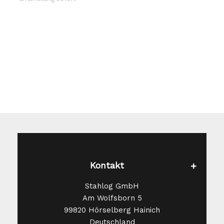
Die
Optionen
können
auf
der
Produktseite
gewählt
werden
Kontakt
Stahlog GmbH
Am Wolfsborn 5
99820 Hörselberg Hainich
Deutschland