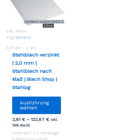
inkl. MwSt.
zzgl.
Versand
0,01
qm
– 2
qm
Stahlblech verzinkt
| 2,0 mm |
Stahlblech nach
Maß | Blech Shop |
Stahlog
Dieses
Ausführung
Produkt
wählen
weist
2,61
€
–
122,67
€
inkl.
mehrere
19% MwSt.
Varianten
Lieferzeit: 1-2 Werktage
auf.
& Abholung sofort