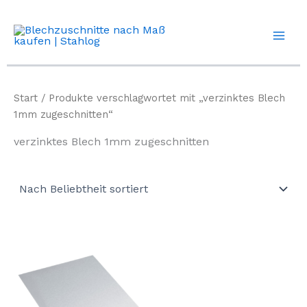
Zum
Inhalt
springen
Start
/ Produkte verschlagwortet mit „verzinktes Blech
1mm zugeschnitten“
verzinktes Blech 1mm zugeschnitten