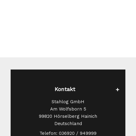
Optionen
können
auf
der
Produktseite
gewählt
werden
Kontakt
Stahlog GmbH
Am Wolfsborn 5
99820 Hörselberg Hainich
Deutschland
Telefon: 036920 / 949999