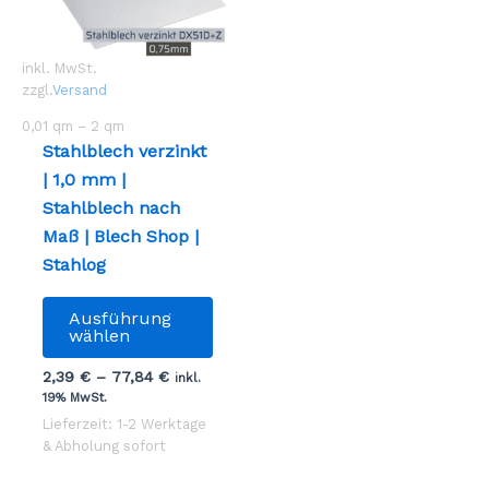
inkl. MwSt.
zzgl.
Versand
0,01
qm
– 2
qm
Stahlblech verzinkt
| 1,0 mm |
Stahlblech nach
Maß | Blech Shop |
Stahlog
Dieses
Ausführung
Produkt
wählen
weist
2,39
€
–
77,84
€
inkl.
mehrere
19% MwSt.
Varianten
Lieferzeit: 1-2 Werktage
auf.
& Abholung sofort
Die