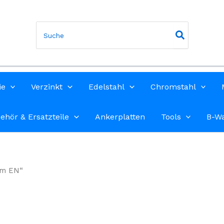
Search
for:
ie
Verzinkt
Edelstahl
Chromstahl
ehör & Ersatzteile
Ankerplatten
Tools
B-W
mm EN“