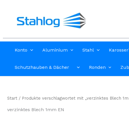
Zum
Inhalt
springen
Konto
Aluminium
Stahl
Karosser
Schutzhauben & Dächer
Ronden
Zub
Start
/ Produkte verschlagwortet mit „verzinktes Blech 1
verzinktes Blech 1mm EN