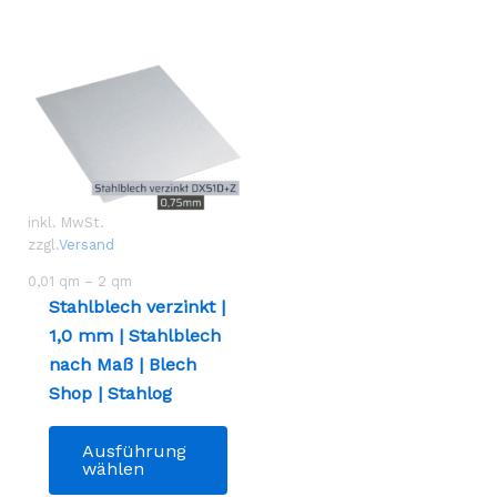
inkl. MwSt.
zzgl.
Versand
0,01
qm
– 2
qm
Stahlblech verzinkt |
1,0 mm | Stahlblech
nach Maß | Blech
Shop | Stahlog
Dieses
Ausführung
Produkt
wählen
weist