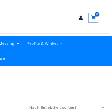
Messing
Profile & Winkel
are