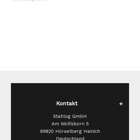
Die
Optionen
können
auf
der
Produktseite
gewählt
werden
Kontakt
Stahlog GmbH
Am Wolfsborn 5
99820 Hörselberg Hainich
Deutschland