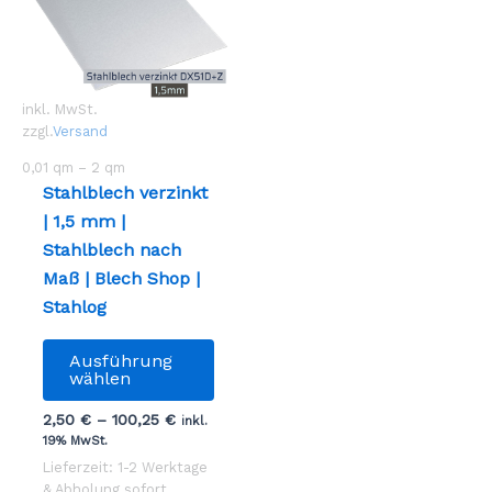
inkl. MwSt.
zzgl.
Versand
0,01
qm
– 2
qm
Stahlblech verzinkt
| 1,5 mm |
Stahlblech nach
Maß | Blech Shop |
Stahlog
Dieses
Ausführung
Produkt
wählen
weist
2,50
€
–
100,25
€
inkl.
mehrere
19% MwSt.
Varianten
Lieferzeit: 1-2 Werktage
auf.
& Abholung sofort