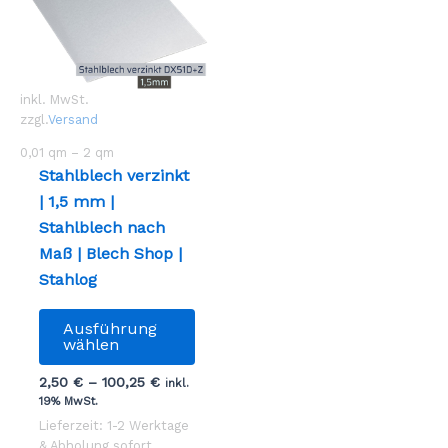
inkl. MwSt.
zzgl.
Versand
0,01
qm
– 2
qm
Stahlblech verzinkt
| 1,5 mm |
Stahlblech nach
Maß | Blech Shop |
Stahlog
Dieses
Ausführung
Produkt
wählen
weist
2,50
€
–
100,25
€
inkl.
mehrere
19% MwSt.
Varianten
Lieferzeit: 1-2 Werktage
auf.
& Abholung sofort