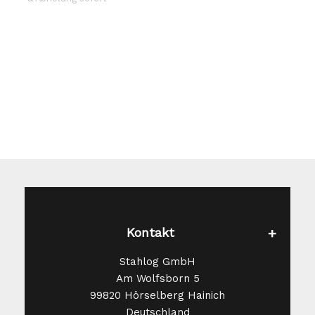
Die
Optionen
können
auf
der
Produktseite
gewählt
werden
Kontakt
Stahlog GmbH
Am Wolfsborn 5
99820 Hörselberg Hainich
Deutschland