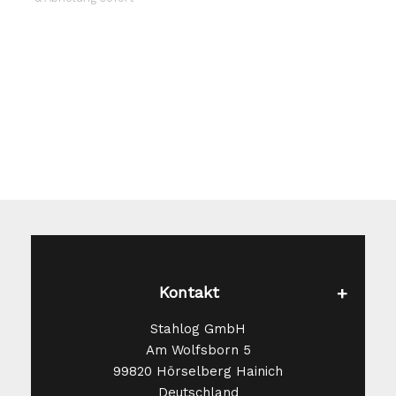
Die
Optionen
können
auf
der
Produktseite
gewählt
werden
Kontakt
Stahlog GmbH
Am Wolfsborn 5
99820 Hörselberg Hainich
Deutschland