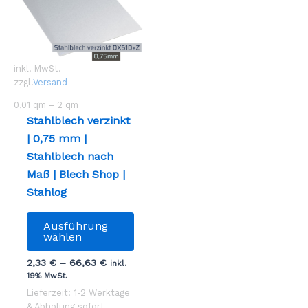
inkl. MwSt.
zzgl.
Versand
0,01
qm
– 2
qm
Stahlblech verzinkt
| 0,75 mm |
Stahlblech nach
Maß | Blech Shop |
Stahlog
Dieses
Ausführung
Produkt
wählen
weist
2,33
€
–
66,63
€
inkl.
mehrere
19% MwSt.
Varianten
Lieferzeit: 1-2 Werktage
auf.
& Abholung sofort