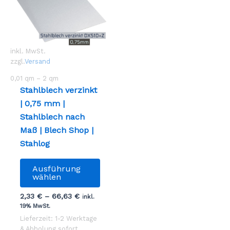
inkl. MwSt.
zzgl.
Versand
0,01
qm
– 2
qm
Stahlblech verzinkt
| 0,75 mm |
Stahlblech nach
Maß | Blech Shop |
Stahlog
Dieses
Ausführung
Produkt
wählen
weist
2,33
€
–
66,63
€
inkl.
mehrere
19% MwSt.
Varianten
Lieferzeit: 1-2 Werktage
auf.
& Abholung sofort