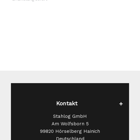
Die
Optionen
können
auf
der
Produktseite
gewählt
werden
Kontakt
Stahlog GmbH
Am Wolfsborn 5
99820 Hörselberg Hainich
Deutschland