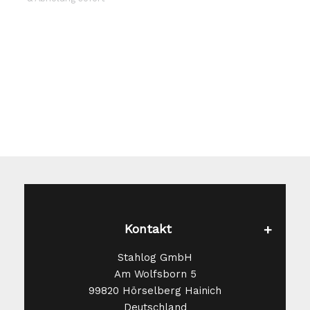
Die
Optionen
können
auf
der
Produktseite
gewählt
werden
Kontakt
Stahlog GmbH
Am Wolfsborn 5
99820 Hörselberg Hainich
Deutschland