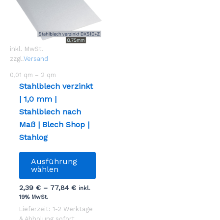
inkl. MwSt.
zzgl.
Versand
0,01
qm
– 2
qm
Stahlblech verzinkt
| 1,0 mm |
Stahlblech nach
Maß | Blech Shop |
Stahlog
Dieses
Ausführung
Produkt
wählen
weist
2,39
€
–
77,84
€
inkl.
mehrere
19% MwSt.
Varianten
Lieferzeit: 1-2 Werktage
auf.
& Abholung sofort