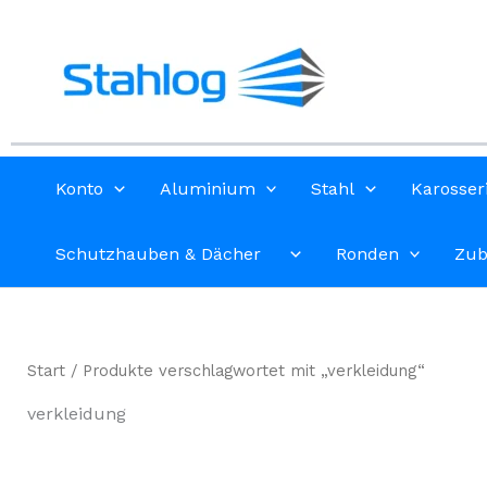
Zum
Inhalt
springen
Konto
Aluminium
Stahl
Karosser
Schutzhauben & Dächer
Ronden
Zub
Start
/ Produkte verschlagwortet mit „verkleidung“
verkleidung