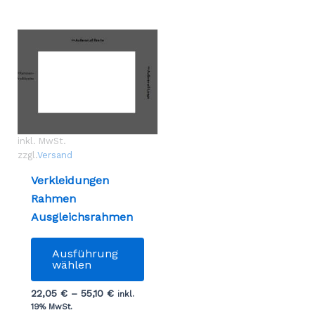
inkl. MwSt.
zzgl.
Versand
Verkleidungen
Rahmen
Ausgleichsrahmen
Dieses
Ausführung
Produkt
wählen
weist
22,05
€
–
55,10
€
mehrere
inkl.
19% MwSt.
Varianten