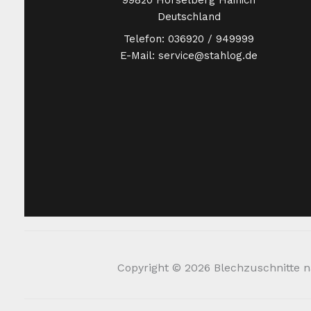
99820 Hörselberg Hainich
Deutschland
Telefon: 036920 / 949999
E-Mail: service@stahlog.de
Copyright © 2026 Blechzuschnitte na