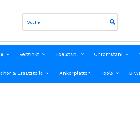
Search
for:
ie
Verzinkt
Edelstahl
Chromstahl
ehör & Ersatzteile
Ankerplatten
Tools
B-W