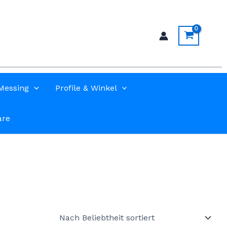
Messing
Profile & Winkel
are