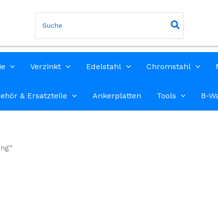
Search
for:
ie
Verzinkt
Edelstahl
Chromstahl
ehör & Ersatzteile
Ankerplatten
Tools
B-W
ung“