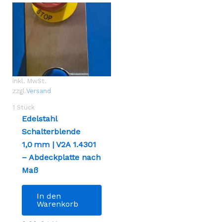
inkl. MwSt.
zzgl.
Versand
1
Stück
Edelstahl
Schalterblende
1,0 mm | V2A 1.4301
– Abdeckplatte nach
Maß
In den
Warenkorb