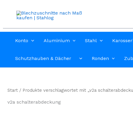
Zum
Inhalt
springen
Konto
Aluminium
Stahl
Karosser
Schutzhauben & Dächer
Ronden
Zub
Start
/ Produkte verschlagwortet mit „v2a schalterabdeck
v2a schalterabdeckung