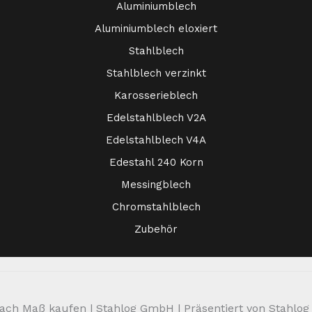
Aluminiumblech
Aluminiumblech eloxiert
Stahlblech
Stahlblech verzinkt
Karosserieblech
Edelstahlblech V2A
Edelstahlblech V4A
Edestahl 240 Korn
Messingblech
Chromstahlblech
Zubehör
ch Maß kaufen | Stahlog GmbH | Präsentiert von Stahlog | 