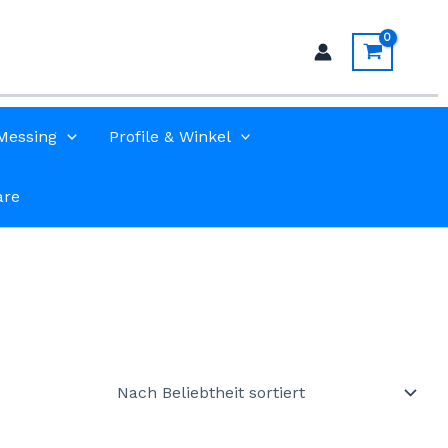
Messing
Profile & Winkel
are