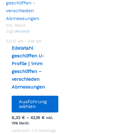
inkl. MwSt.
zzgl.
Versand
0,035
qm
– 0,18
qm
Edelstahl
geschliffen U-
Profile | 1mm
geschliffen –
verschieden
Abmessungen
Dieses
Ausführung
Produkt
wählen
weist
8,33
€
–
42,16
€
inkl.
mehrere
19% MwSt.
Varianten
Lieferzeit: 1-2 Werktage