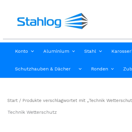
Zum
Inhalt
springen
Konto
Aluminium
Stahl
Karosser
Schutzhauben & Dächer
Ronden
Zub
Start
/ Produkte verschlagwortet mit „Technik Wetterschut
Technik Wetterschutz