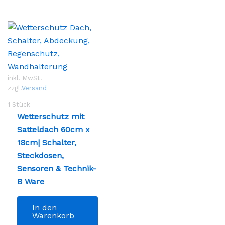
inkl. MwSt.
zzgl.
Versand
1
Stück
Wetterschutz mit
Satteldach 60cm x
18cm| Schalter,
Steckdosen,
Sensoren & Technik-
B Ware
ses
odukt
In den
st
Warenkorb