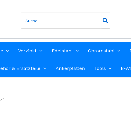
Search
for:
ie
Verzinkt
Edelstahl
Chromstahl
ehör & Ersatzteile
Ankerplatten
Tools
B-W
z“