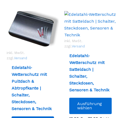
inkl. MwSt.
zzgl.
Versand
inkl. MwSt.
Edelstahl-
zzgl.
Versand
Wetterschutz mit
Edelstahl-
Satteldach |
Wetterschutz mit
Schalter,
Pultdach &
Steckdosen,
Abtropfkante |
Sensoren & Technik
Schalter,
Die
Steckdosen,
Ausführung
Pr
wählen
Sensoren & Technik
wei
Dieses