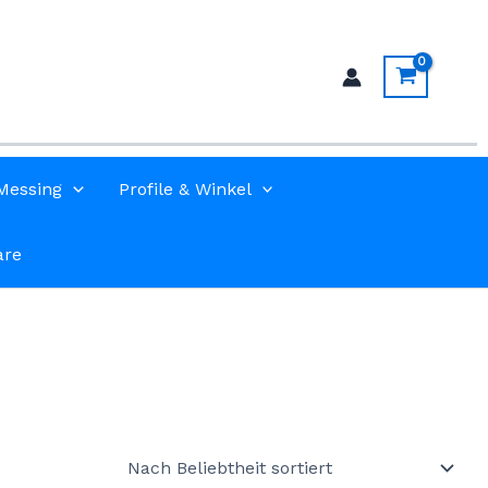
Messing
Profile & Winkel
are