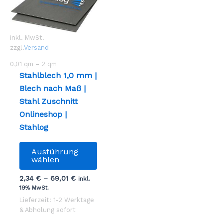
inkl. MwSt.
zzgl.
Versand
0,01
qm
– 2
qm
Stahlblech 1,0 mm |
Blech nach Maß |
Stahl Zuschnitt
Onlineshop |
Stahlog
Dieses
Ausführung
Produkt
wählen
weist
2,34
€
–
69,01
€
inkl.
mehrere
19% MwSt.
Varianten
Lieferzeit: 1-2 Werktage
auf.
& Abholung sofort
Die