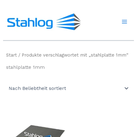
Zum
Inhalt
springen
Start
/ Produkte verschlagwortet mit „stahlplatte 1mm“
stahlplatte 1mm