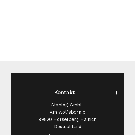
Optionen
können
auf
der
Produktseite
gewählt
werden
Kontakt
Stahlog GmbH
Am Wolfsborn 5
99820 Hörselberg Hainich
Deutschland