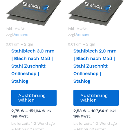
inkl. MwSt.
inkl. MwSt.
zzgl.
Versand
zzgl.
Versand
0,01
qm
– 2
qm
0,01
qm
– 2
qm
Stahlblech 3,0 mm
Stahlblech 2,0 mm
| Blech nach Maß |
| Blech nach Maß |
Stahl Zuschnitt
Stahl Zuschnitt
Onlineshop |
Onlineshop |
Stahlog
Stahlog
Dieses
Dies
Ausführung
Ausführung
Produkt
Prod
wählen
wählen
weist
weist
2,75
€
–
151,94
€
2,53
€
–
107,64
€
inkl.
inkl.
mehrere
mehr
19% MwSt.
19% MwSt.
Varianten
Vari
Lieferzeit: 1-2 Werktage
Lieferzeit: 1-2 Werktage
auf.
auf.
& Abholung sofort
& Abholung sofort