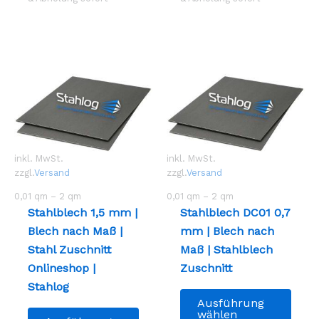
Die
Die
Optionen
Opti
können
könn
auf
auf
der
der
Produktseite
Prod
gewählt
gewä
werden
werd
inkl. MwSt.
inkl. MwSt.
zzgl.
Versand
zzgl.
Versand
0,01
qm
– 2
qm
0,01
qm
– 2
qm
Stahlblech 1,5 mm |
Stahlblech DC01 0,7
Blech nach Maß |
mm | Blech nach
Stahl Zuschnitt
Maß | Stahlblech
Onlineshop |
Zuschnitt
Stahlog
Dies
Ausführung
Dieses
Prod
wählen