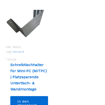
inkl. MwSt.
zzgl.
Versand
1
Stück
Schreibtischhalter
für Mini-PC (MITPC)
| Platzsparende
Untertisch- &
Wandmontage
In den