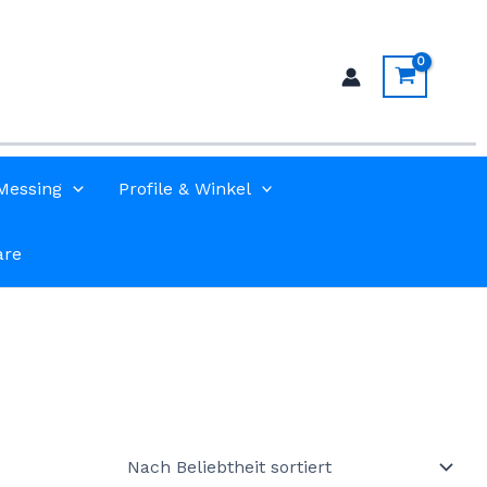
Messing
Profile & Winkel
are