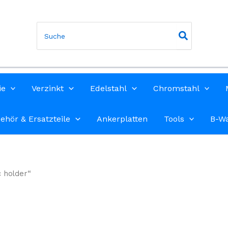
Search
for:
ie
Verzinkt
Edelstahl
Chromstahl
ehör & Ersatzteile
Ankerplatten
Tools
B-W
c holder“