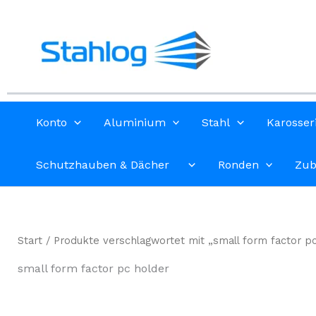
Zum
Inhalt
springen
Konto
Aluminium
Stahl
Karosser
Schutzhauben & Dächer
Ronden
Zub
Start
/ Produkte verschlagwortet mit „small form factor p
small form factor pc holder