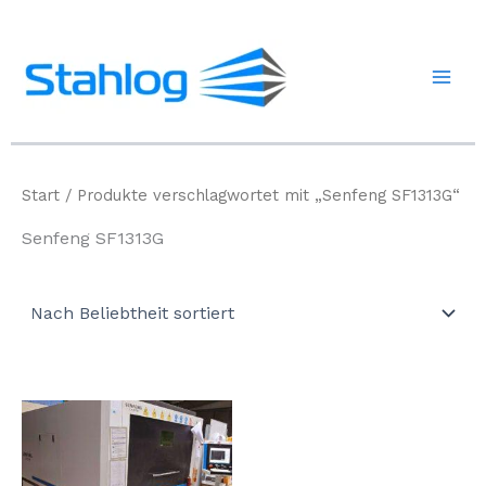
Zum
Inhalt
springen
Start
/ Produkte verschlagwortet mit „Senfeng SF1313G“
Senfeng SF1313G