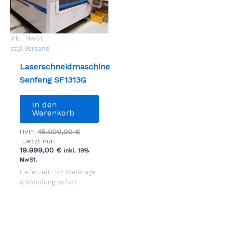
inkl. MwSt.
zzgl.
Versand
Laserschneidmaschine
Senfeng SF1313G
In den
Warenkorb
Ursprünglicher
45.000,00
€
UVP:
Preis
Jetzt nur:
Aktueller
war:
19.999,00
€
inkl. 19%
Preis
45.000,00 €
MwSt.
ist:
Lieferzeit: 1-2 Werktage
19.999,00 €.
& Abholung sofort