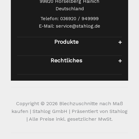
99820 Hörselberg Hainich
Deutschland
Telefon: 036920 / 949999
E-Mail: service@stahlog.de
Produkte
Rechtliches
Copyright © 2026 Blechzuschnitte nach Maß
kaufen | Stahlog GmbH | Präsentiert von Stahlog
| Alle Preise inkl. gesetzlicher MwSt.