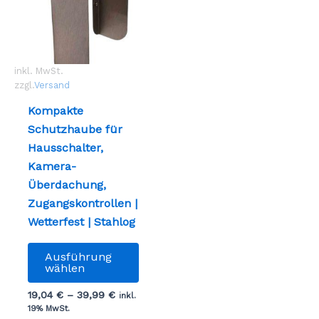
inkl. MwSt.
zzgl.
Versand
Kompakte
Schutzhaube für
Hausschalter,
Kamera-
Überdachung,
Zugangskontrollen |
Wetterfest | Stahlog
Dieses
Ausführung
Produkt
wählen
weist
19,04
€
–
39,99
€
inkl.
mehrere
19% MwSt.