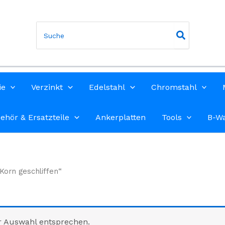
Search
for:
ie
Verzinkt
Edelstahl
Chromstahl
ehör & Ersatzteile
Ankerplatten
Tools
B-W
Korn geschliffen“
r Auswahl entsprechen.