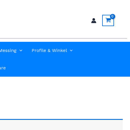
Messing
Profile & Winkel
are