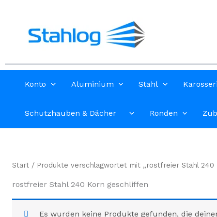
Zum
Inhalt
springen
Konto
Aluminium
Stahl
Karosser
Schutzhauben & Dächer
Ronden
Zub
Start
/ Produkte verschlagwortet mit „rostfreier Stahl 240 
rostfreier Stahl 240 Korn geschliffen
Es wurden keine Produkte gefunden, die deine