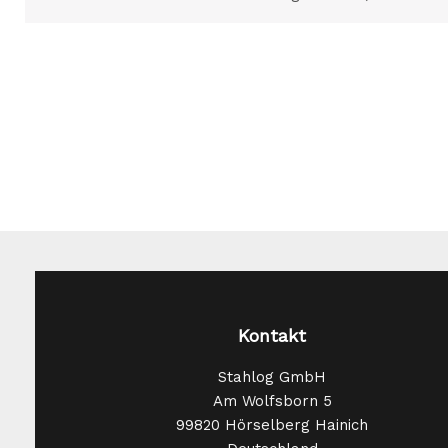
Kontakt
Stahlog GmbH
Am Wolfsborn 5
99820 Hörselberg Hainich