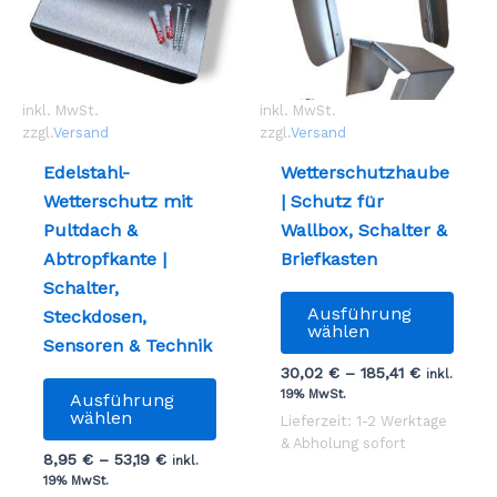
inkl. MwSt.
inkl. MwSt.
zzgl.
Versand
zzgl.
Versand
Edelstahl-
Wetterschutzhaube
Wetterschutz mit
| Schutz für
Pultdach &
Wallbox, Schalter &
Abtropfkante |
Briefkasten
Schalter,
Dies
Ausführung
Steckdosen,
Prod
wählen
Sensoren & Technik
weist
30,02
€
–
185,41
€
inkl.
Dieses
mehr
19% MwSt.
Ausführung
Produkt
Vari
wählen
Lieferzeit: 1-2 Werktage
weist
auf.
& Abholung sofort
8,95
€
–
53,19
€
inkl.
mehrere
Die
19% MwSt.