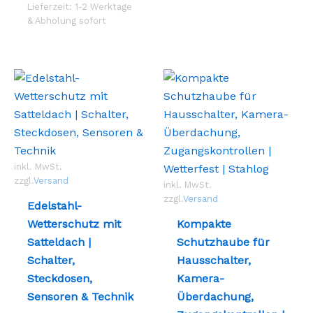
Varianten
Opti
Lieferzeit: 1-2 Werktage
auf.
könn
& Abholung sofort
Die
auf
Optionen
der
können
Prod
auf
gewä
der
werd
Produktseite
gewählt
werden
inkl. MwSt.
zzgl.
Versand
inkl. MwSt.
zzgl.
Versand
Edelstahl-
Wetterschutz mit
Kompakte
Satteldach |
Schutzhaube für
Schalter,
Hausschalter,
Steckdosen,
Kamera-
Sensoren & Technik
Überdachung,