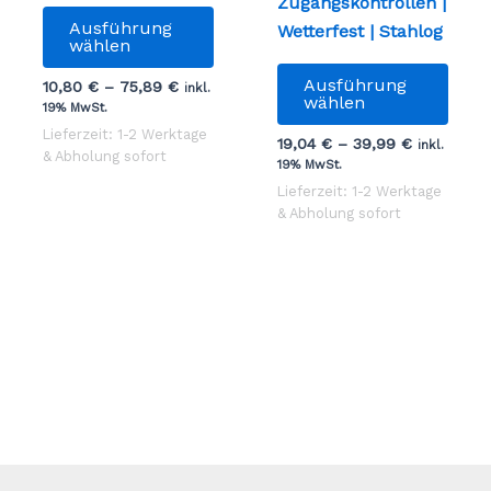
Zugangskontrollen |
Dieses
Ausführung
Wetterfest | Stahlog
Produkt
wählen
weist
Dies
Ausführung
10,80
€
–
75,89
€
inkl.
mehrere
Prod
wählen
19% MwSt.
Varianten
weist
Lieferzeit: 1-2 Werktage
19,04
€
–
39,99
€
inkl.
auf.
mehr
& Abholung sofort
19% MwSt.
Die
Vari
Lieferzeit: 1-2 Werktage
Optionen
auf.
& Abholung sofort
können
Die
auf
Opti
der
könn
Produktseite
auf
gewählt
der
werden
Prod
gewä
werd