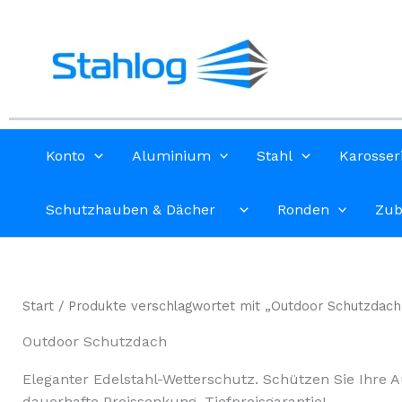
Zum
Inhalt
springen
Konto
Aluminium
Stahl
Karosser
Schutzhauben & Dächer
Ronden
Zub
Start
/ Produkte verschlagwortet mit „Outdoor Schutzdach
Outdoor Schutzdach
Eleganter Edelstahl-Wetterschutz. Schützen Sie Ihre Au
dauerhafte Preissenkung, Tiefpreisgarantie!