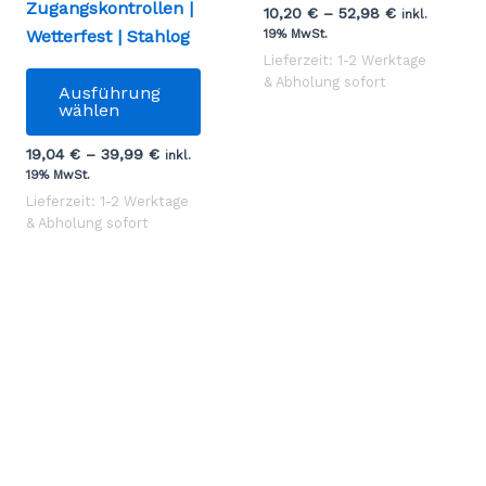
Zugangskontrollen |
10,20
€
–
52,98
€
dukt
mehr
inkl.
Wetterfest | Stahlog
19% MwSt.
t
Varia
Lieferzeit: 1-2 Werktage
rere
Dieses
auf.
& Abholung sofort
Ausführung
anten
Produkt
Die
wählen
weist
Optio
19,04
€
–
39,99
€
mehrere
könn
inkl.
19% MwSt.
onen
Varianten
auf
Lieferzeit: 1-2 Werktage
nen
auf.
der
& Abholung sofort
Die
Produ
Optionen
gewäh
uktseite
können
werd
hlt
auf
den
der
Produktseite
gewählt
werden