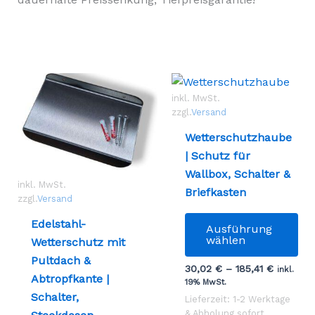
inkl. MwSt.
zzgl.
Versand
Wetterschutzhaube
| Schutz für
Wallbox, Schalter &
inkl. MwSt.
Briefkasten
zzgl.
Versand
Die
Edelstahl-
Ausführung
Pr
wählen
Wetterschutz mit
wei
Pultdach &
30,02
€
–
185,41
€
me
inkl.
Abtropfkante |
19% MwSt.
Var
Schalter,
Lieferzeit: 1-2 Werktage
auf
& Abholung sofort