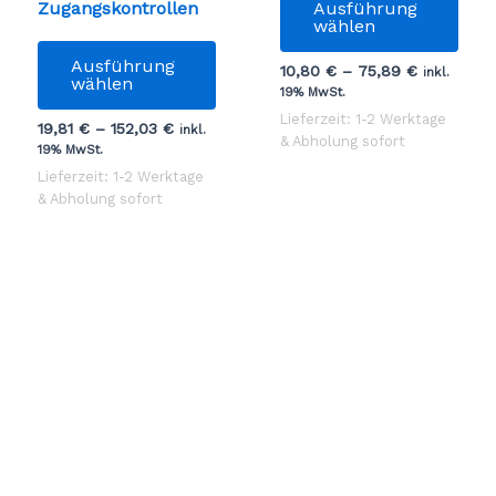
Zugangskontrollen
Ausführung
Pro
wählen
tionen
Dieses
weis
Ausführung
10,80
€
–
75,89
€
nnen
Produkt
meh
inkl.
wählen
19% MwSt.
weist
Vari
Lieferzeit: 1-2 Werktage
19,81
€
–
152,03
€
r
mehrere
auf.
inkl.
& Abholung sofort
19% MwSt.
duktseite
Varianten
Die
Lieferzeit: 1-2 Werktage
wählt
auf.
Opti
& Abholung sofort
rden
Die
kön
Optionen
auf
können
der
auf
Prod
der
gewä
Produktseite
wer
gewählt
werden