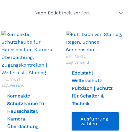
inkl. MwSt.
zzgl.
Versand
Edelstahl-
inkl. MwSt.
Wetterschutz
zzgl.
Versand
Pultdach | Schutz
Kompakte
für Schalter &
Schutzhaube für
Technik
Hausschalter,
Diese
Kamera-
Ausführung
Produ
wählen
Überdachung,
es
weist