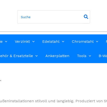
Search
for:
ie
Verzinkt
Edelstahl
Chromstahl
ehör & Ersatzteile
Ankerplatten
Tools
B-W
“
ßeninstallationen stilvoll und langlebig. Produziert von S