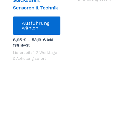
Steckdosen,
Die
Sensoren & Technik
Op
Dieses
kö
Ausführung
Produkt
auf
wählen
weist
de
8,95
€
–
53,19
€
mehrere
inkl.
Pro
19% MwSt.
Varianten
ge
Lieferzeit: 1-2 Werktage
auf.
we
& Abholung sofort
Die
Optionen
können
auf
der
Produktseite
gewählt
werden