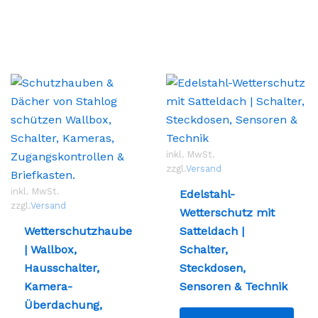
inkl. MwSt.
zzgl.
Versand
inkl. MwSt.
Edelstahl-
zzgl.
Versand
Wetterschutz mit
ses
Wetterschutzhaube
Satteldach |
odukt
| Wallbox,
Schalter,
st
Hausschalter,
Steckdosen,
hrere
Kamera-
Sensoren & Technik
ianten
Überdachung,
.
Dies