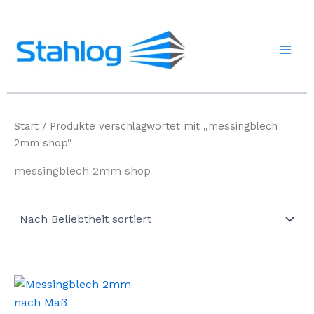
Zum
Inhalt
springen
Start
/ Produkte verschlagwortet mit „messingblech
2mm shop“
messingblech 2mm shop