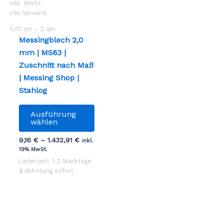
inkl. MwSt.
inkl Versand
0,01
qm
– 2
qm
Messingblech 2,0
mm | MS63 |
Zuschnitt nach Maß
| Messing Shop |
Stahlog
Dieses
Ausführung
Produkt
wählen
weist
9,16
€
–
1.432,91
€
inkl.
mehrere
19% MwSt.
Varianten
Lieferzeit: 1-2 Werktage
auf.
& Abholung sofort
Die
Optionen
können