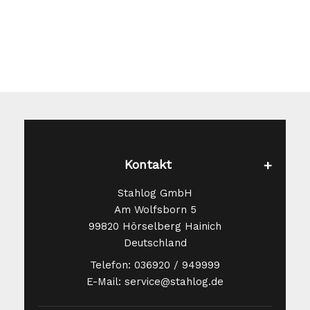
auf
der
Produktseite
gewählt
werden
Kontakt
Stahlog GmbH
Am Wolfsborn 5
99820 Hörselberg Hainich
Deutschland
Telefon: 036920 / 949999
E-Mail: service@stahlog.de