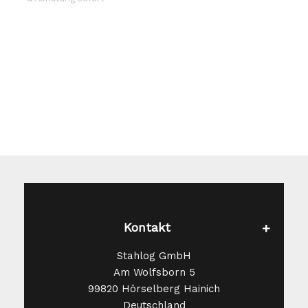
Die
Optionen
können
auf
der
Produktseite
gewählt
werden
Kontakt
Stahlog GmbH
Am Wolfsborn 5
99820 Hörselberg Hainich
Deutschland