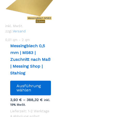
inkl. MwSt.
zzgl.
Versand
0,01
qm
– 2
qm
Messingblech 0,5
mm | MS63 |
Zuschnitt nach Maß
| Messing Shop |
Stahlog
Dieses
Ausführung
Produkt
wählen
weist
3,93
€
–
388,32
€
inkl.
mehrere
19% MwSt.
Varianten
Lieferzeit: 1-2 Werktage
auf.
& Abholung sofort