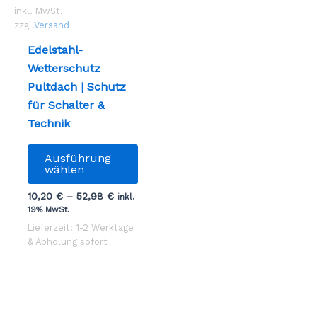
Produktseite
gewä
inkl. MwSt.
gewählt
werd
zzgl.
Versand
werden
Edelstahl-
Wetterschutz
Pultdach | Schutz
für Schalter &
Technik
Dieses
Ausführung
Produkt
wählen
weist
10,20
€
–
52,98
€
inkl.
mehrere
19% MwSt.
Varianten
Lieferzeit: 1-2 Werktage
auf.
& Abholung sofort
Die
Optionen
können
auf