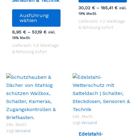
Sensoren & Technik
weist
30,02
€
–
185,41
€
inkl.
Dieses
mehr
19% MwSt.
Ausführung
Produkt
Vari
wählen
Lieferzeit: 1-2 Werktage
weist
auf.
& Abholung sofort
8,95
€
–
53,19
€
inkl.
mehrere
Die
19% MwSt.
Varianten
Opti
Lieferzeit: 1-2 Werktage
auf.
könn
& Abholung sofort
Die
auf
Optionen
der
können
Prod
auf
gewä
der
werd
Produktseite
gewählt
werden
inkl. MwSt.
zzgl.
Versand
inkl. MwSt.
zzgl.
Versand
Edelstahl-