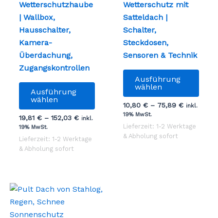
Wetterschutzhaube
Wetterschutz mit
| Wallbox,
Satteldach |
Hausschalter,
Schalter,
Kamera-
Steckdosen,
Überdachung,
Sensoren & Technik
Zugangskontrollen
Dies
Ausführung
Dieses
Prod
wählen
Ausführung
Produkt
weist
wählen
10,80
€
–
75,89
€
inkl.
weist
mehr
19% MwSt.
19,81
€
–
152,03
€
inkl.
mehrere
Vari
Lieferzeit: 1-2 Werktage
19% MwSt.
Varianten
auf.
& Abholung sofort
Lieferzeit: 1-2 Werktage
auf.
Die
& Abholung sofort
Die
Opti
Optionen
könn
können
auf
auf
der
der
Prod