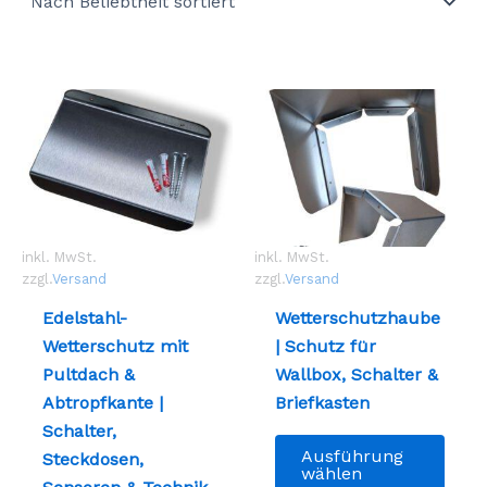
inkl. MwSt.
inkl. MwSt.
zzgl.
Versand
zzgl.
Versand
Edelstahl-
Wetterschutzhaube
Wetterschutz mit
| Schutz für
Pultdach &
Wallbox, Schalter &
Abtropfkante |
Briefkasten
Schalter,
Dies
Ausführung
Steckdosen,
Prod
wählen