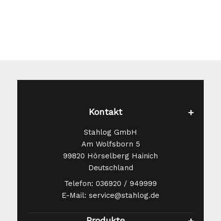
der
Produktseite
gewählt
werden
Kontakt
Stahlog GmbH
Am Wolfsborn 5
99820 Hörselberg Hainich
Deutschland
Telefon: 036920 / 949999
E-Mail: service@stahlog.de
Produkte