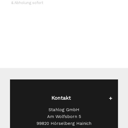
auf.
& Abholung sofort
Die
Optionen
können
auf
der
Produktseite
gewählt
werden
Kontakt
Stahlog GmbH
Am Wolfsborn 5
99820 Hörselberg Hainich