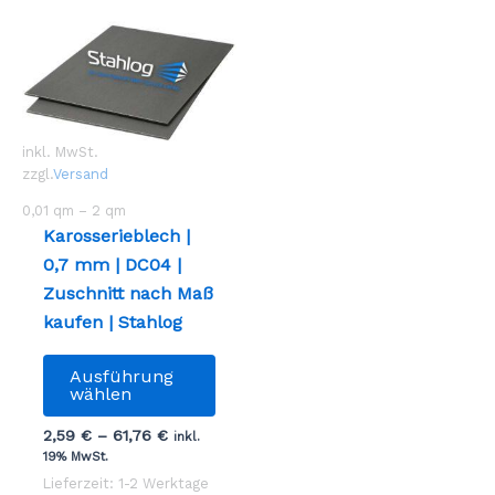
inkl. MwSt.
zzgl.
Versand
0,01
qm
– 2
qm
Karosserieblech |
0,7 mm | DC04 |
Zuschnitt nach Maß
kaufen | Stahlog
Dieses
Ausführung
Produkt
wählen
weist
2,59
€
–
61,76
€
inkl.
mehrere
19% MwSt.
Varianten
Lieferzeit: 1-2 Werktage