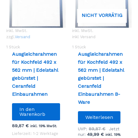
NICHT VORRÄTIG
inkl. MwSt.
inkl. MwSt.
zzgl.
Versand
inkl Versand
1
Stück
1
Stück
Ausgleichsrahmen
Ausgleichsrahmen
für Kochfeld 492 x
für Kochfeld 492 x
562 mm | Edelstahl
562 mm | Edelstahl
gebürstet |
gebürstet |
Ceranfeld
Ceranfeld
Einbaurahmen
Einbaurahmen B-
Ware
In den
Warenkorb
Weiterlesen
89,87
€
inkl. 19% MwSt.
Ursprüngliche
89,87
€
UVP:
Jetzt
Lieferzeit: 1-2 Werktage
Aktueller
Preis
49,99
€
nur:
inkl. 19%