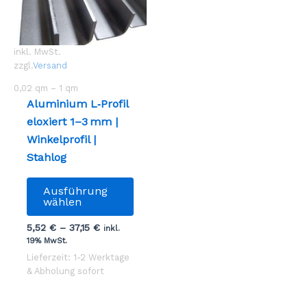
inkl. MwSt.
zzgl.
Versand
0,02
qm
– 1
qm
Aluminium L‑Profil
eloxiert 1–3 mm |
Winkelprofil |
Stahlog
Dieses
Ausführung
Produkt
wählen
weist
5,52
€
–
37,15
€
inkl.
mehrere
19% MwSt.
Varianten
Lieferzeit: 1-2 Werktage
auf.
& Abholung sofort
Die
Optionen