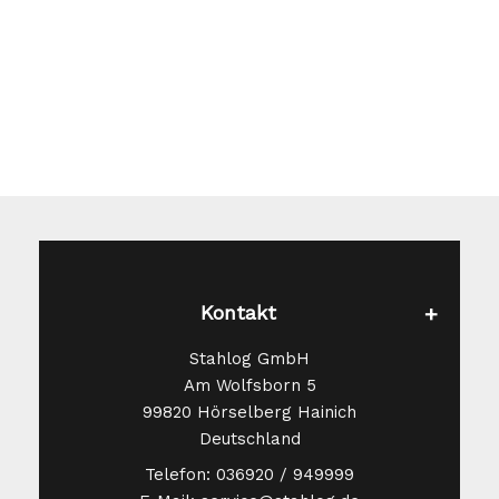
können
auf
der
Produktseite
gewählt
werden
Kontakt
Stahlog GmbH
Am Wolfsborn 5
99820 Hörselberg Hainich
Deutschland
Telefon: 036920 / 949999