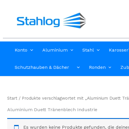
Zum
Inhalt
springen
Konto
Aluminium
Stahl
Karosser
Schutzhauben & Dächer
Ronden
Zub
Start
/ Produkte verschlagwortet mit „Aluminium Duett Trä
Aluminium Duett Tränenblech Industrie
Es wurden keine Produkte gefunden, die deine