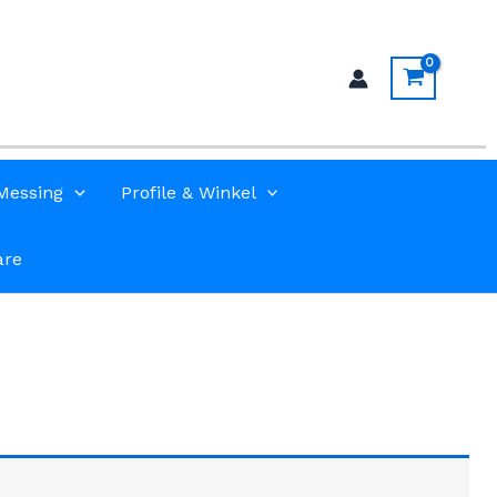
Messing
Profile & Winkel
are