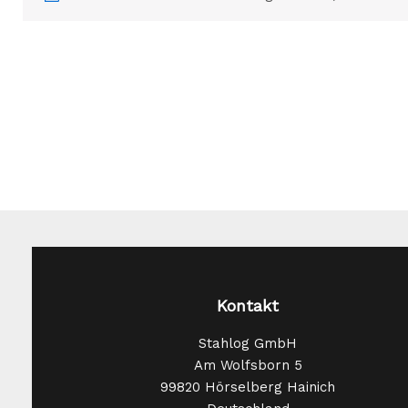
Kontakt
Stahlog GmbH
Am Wolfsborn 5
99820 Hörselberg Hainich