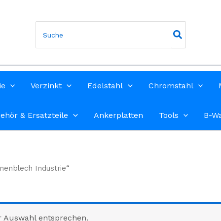
Search
for:
ie
Verzinkt
Edelstahl
Chromstahl
ehör & Ersatzteile
Ankerplatten
Tools
B-W
nenblech Industrie“
r Auswahl entsprechen.